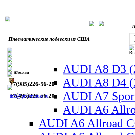
П
Пневматические подвески из США
Вв
AUDI A8 D3 (
г. Москва
AUDI A8 D4 (
+7(985)226-56-20
AUDI A7 Sport
+7(495)226-56-20
info@pnevmousa.ru
AUDI A6 Allro
AUDI A6 Allroad C