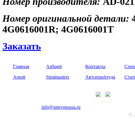
Номер производителя:
AD-02
Номер оригинальной детали:
4G0616001R; 4G0616001T
Заказать
Главная
Airbagit
Контакты
Спец
Arnott
Strutmasters
Автоприблуда
Стат
+7(985)226-56-20
info@pnevmousa.ru
© 