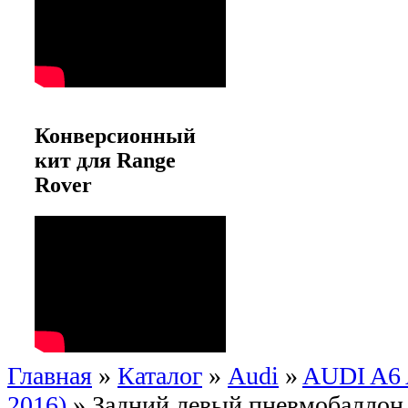
Конверсионный
кит для Range
Rover
Главная
»
Каталог
»
Audi
»
AUDI A6 A
2016)
»
Задний левый пневмобаллон 