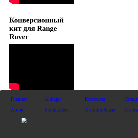
Конверсионный
кит для Range
Rover
Главная
Airbagit
Контакты
Спецп
Arnott
Strutmasters
Автоприблуда
Стать