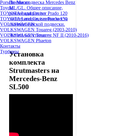
Porsche Macan
Пневмоподвеска Mercedes Benz
Toyota
ML/GL. Общее описание,
TOYOTA Land Cruiser Prado 120
рекомендации по
TOYOTA Land Cruiser Prado 150
эксплуатации, слабые места
VOLKSWAGEN
пневматической подвески.
VOLKSWAGEN Touareg (2003-2010)
VOLKSWAGEN Touareg NF II (2010-2016)
Читать все статьи >
VOLKSWAGEN Phaeton
Контакты
Турбины
Установка
комплекта
Strutmasters на
Mercedes-Benz
SL500