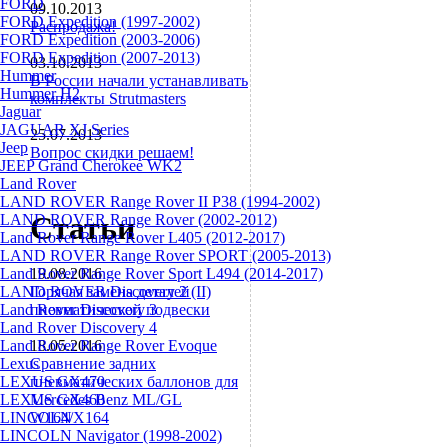
FORD
09.10.2013
FORD Expedition (1997-2002)
Распродажа!
FORD Expedition (2003-2006)
FORD Expedition (2007-2013)
03.10.2013
Hummer
В России начали устанавливать
Hummer H2
комплекты Strutmasters
Jaguar
JAGUAR XJ Series
25.07.2013
Jeep
Вопрос скидки решаем!
JEEP Grand Cherokee WK2
Land Rover
LAND ROVER Range Rover II P38 (1994-2002)
Статьи
LAND ROVER Range Rover (2002-2012)
Land Rover Range Rover L405 (2012-2017)
LAND ROVER Range Rover SPORT (2005-2013)
Land Rover Range Rover Sport L494 (2014-2017)
19.08.2016
LAND ROVER Discovery 2 (II)
Горячая замена деталей
Land Rover Discovery 3
пневматической подвески
Land Rover Discovery 4
Land Rover Range Rover Evoque
18.05.2016
Lexus
Сравнение задних
LEXUS GX470
пневматических баллонов для
LEXUS GX460
Mercedes Benz ML/GL
LINCOLN
W164/X164
LINCOLN Navigator (1998-2002)