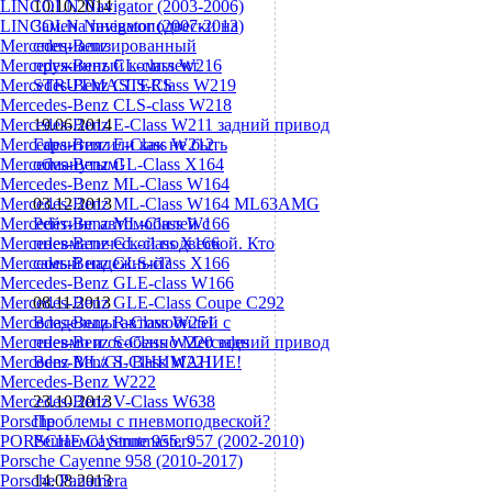
LINCOLN Navigator (2003-2006)
10.10.2014
LINCOLN Navigator (2007-2013)
Замена пневмоподвески на
Mercedes-Benz
специализированный
Mercedes-Benz CL-class W216
пружинный комплект
Mercedes-Benz CLS-Class W219
STRUTMASTERS
Mercedes-Benz CLS-class W218
Mercedes-Benz E-Class W211 задний привод
19.06.2014
Mercedes-Benz E-Class W212
Гарантия или как не быть
Mercedes-Benz GL-Class X164
обманутым!
Mercedes-Benz ML-Class W164
Mercedes-Benz ML-Class W164 ML63AMG
03.12.2013
Mercedes-Benz ML-Class W166
Рейтинг автомобилей с
Mercedes-Benz GL-class X166
пневматической подвеской. Кто
Mercedes-Benz GLS-class X166
самый надежный?
Mercedes-Benz GLE-class W166
Mercedes-Benz GLE-Class Coupe С292
08.11.2013
Mercedes-Benz R-Class W251
Владельцы автомобилей с
Mercedes-Benz S-Class W220 задний привод
пневмо и особенно Mercedes
Mercedes-Benz S-Class W221
Benz ML/GL ВНИМАНИЕ!
Mercedes-Benz W222
Mercedes-Benz V-Class W638
23.10.2013
Porsche
Проблемы с пневмоподвеской?
PORSCHE Cayenne 955, 957 (2002-2010)
Решаемо! Strutmasters
Porsche Cayenne 958 (2010-2017)
Porsche Panamera
14.08.2013