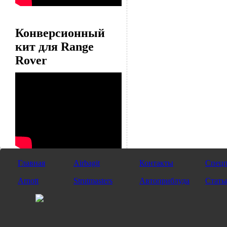
Конверсионный
кит для Range
Rover
Главная
Airbagit
Контакты
Спецп
Arnott
Strutmasters
Автоприблуда
Стать