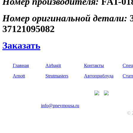
Номер производителя:
FAT-01
Номер оригинальной детали:
37121095082
Заказать
Главная
Airbagit
Контакты
Спец
Arnott
Strutmasters
Автоприблуда
Стат
+7(985)226-56-20
info@pnevmousa.ru
© 