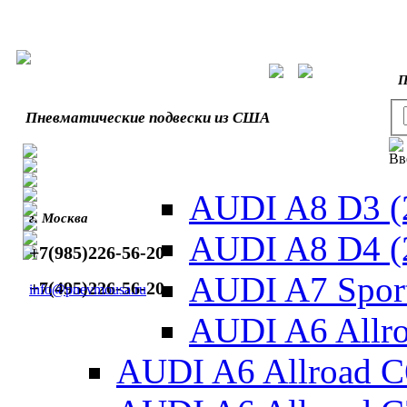
П
Пневматические подвески из США
Вв
AUDI A8 D3 (
г. Москва
AUDI A8 D4 (
+7(985)226-56-20
AUDI A7 Sport
+7(495)226-56-20
info@pnevmousa.ru
AUDI A6 Allro
AUDI A6 Allroad C