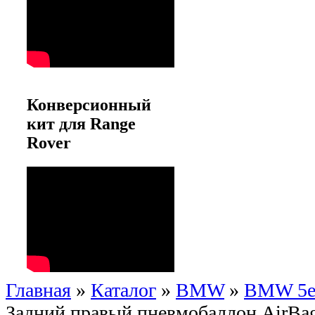
Конверсионный
кит для Range
Rover
Главная
»
Каталог
»
BMW
»
BMW 5er
Задний правый пневмобаллон AirBag