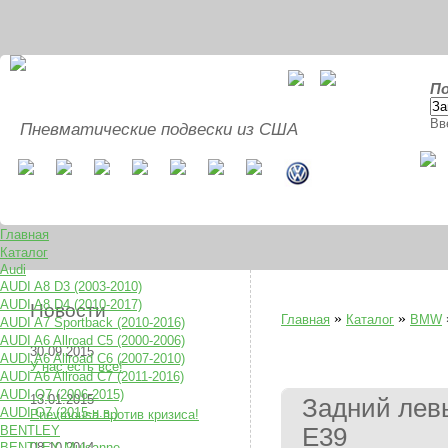
По
Вв
Пневматические подвески из США
Главная
Каталог
Audi
AUDI A8 D3 (2003-2010)
AUDI A8 D4 (2010-2017)
Новости
»
»
Главная
Каталог
BMW
AUDI A7 Sportback (2010-2016)
AUDI A6 Allroad C5 (2000-2006)
30.09.2015
AUDI A6 Allroad C6 (2007-2010)
У нас есть все!
AUDI A6 Allroad C7 (2011-2016)
AUDI Q7 (2006-2015)
13.01.2015
Задний левы
AUDI Q7 (2015-н.в.)
Pnevmousa против кризиса!
BENTLEY
E39
BENTLEY Mulsanne
08.10.2014