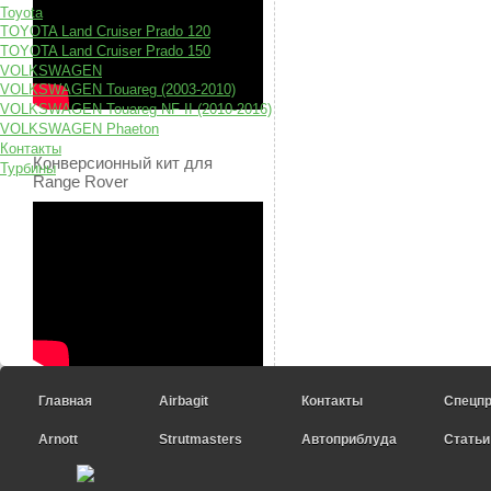
Toyota
TOYOTA Land Cruiser Prado 120
TOYOTA Land Cruiser Prado 150
VOLKSWAGEN
VOLKSWAGEN Touareg (2003-2010)
VOLKSWAGEN Touareg NF II (2010-2016)
VOLKSWAGEN Phaeton
Контакты
Конверсионный кит для
Турбины
Range Rover
Главная
Airbagit
Контакты
Спецп
Arnott
Strutmasters
Автоприблуда
Статьи