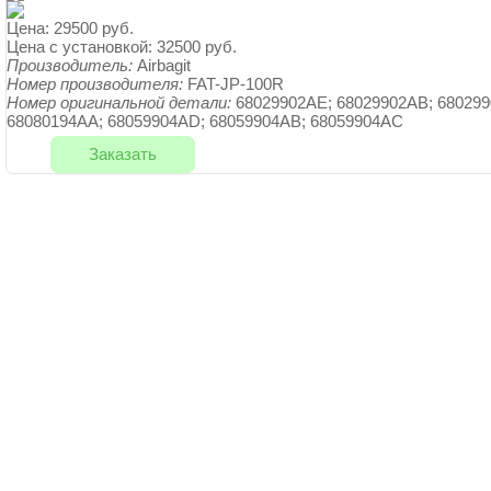
Цена:
29500 руб.
Цена с установкой:
32500 руб.
Производитель:
Airbagit
Номер производителя:
FAT-JP-100R
Номер оригинальной детали:
68029902AE; 68029902AB; 680299
68080194AA; 68059904AD; 68059904AB; 68059904AC
Заказать