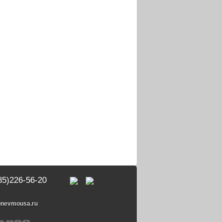
85)226-56-20
pnevmousa.ru