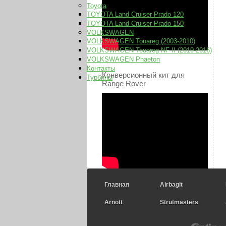
Toyota
TOYOTA Land Cruiser Prado 120
TOYOTA Land Cruiser Prado 150
VOLKSWAGEN
VOLKSWAGEN Touareg (2003-2010)
VOLKSWAGEN Touareg NF II (2010-2016)
VOLKSWAGEN Phaeton
Контакты
Конверсионный кит для
Турбины
Range Rover
Главная
Airbagit
Arnott
Strutmasters