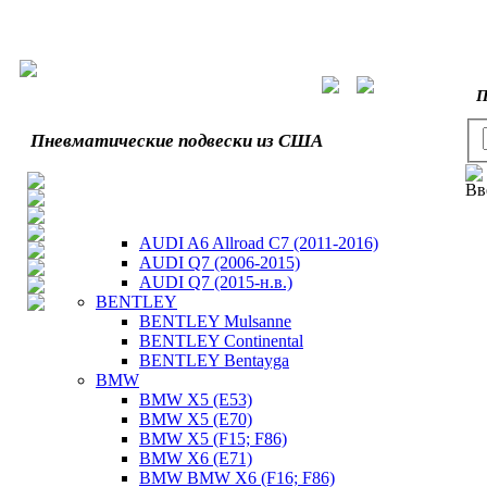
П
Пневматические подвески из США
Вв
AUDI A6 Allroad C7 (2011-2016)
AUDI Q7 (2006-2015)
AUDI Q7 (2015-н.в.)
BENTLEY
BENTLEY Mulsanne
BENTLEY Continental
BENTLEY Bentayga
BMW
BMW X5 (E53)
BMW X5 (E70)
BMW X5 (F15; F86)
BMW X6 (E71)
BMW BMW X6 (F16; F86)