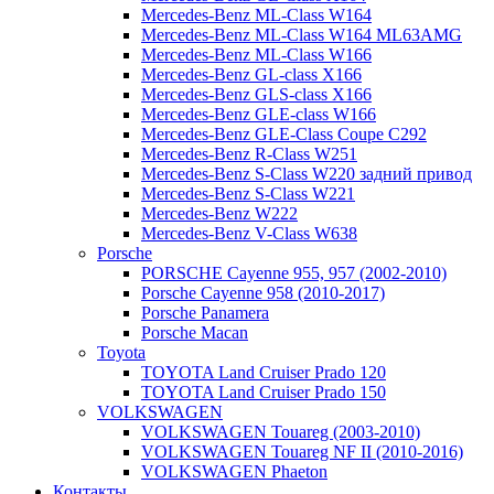
Mercedes-Benz ML-Class W164
Mercedes-Benz ML-Class W164 ML63AMG
Mercedes-Benz ML-Class W166
Mercedes-Benz GL-class X166
Mercedes-Benz GLS-class X166
Mercedes-Benz GLE-class W166
Mercedes-Benz GLE-Class Coupe С292
Mercedes-Benz R-Class W251
Mercedes-Benz S-Class W220 задний привод
Mercedes-Benz S-Class W221
Mercedes-Benz W222
Mercedes-Benz V-Class W638
Porsche
PORSCHE Cayenne 955, 957 (2002-2010)
Porsche Cayenne 958 (2010-2017)
Porsche Panamera
Porsche Macan
Toyota
TOYOTA Land Cruiser Prado 120
TOYOTA Land Cruiser Prado 150
VOLKSWAGEN
VOLKSWAGEN Touareg (2003-2010)
VOLKSWAGEN Touareg NF II (2010-2016)
VOLKSWAGEN Phaeton
Контакты