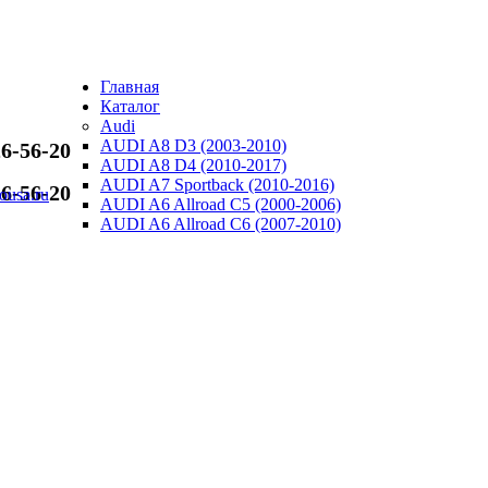
PNEVMOU
Главная
ПНЕВМО
Каталог
Audi
AUDI A8 D3 (2003-2010)
6-56-20
AUDI A8 D4 (2010-2017)
AUDI A7 Sportback (2010-2016)
6-56-20
usa.ru
AUDI A6 Allroad C5 (2000-2006)
AUDI A6 Allroad C6 (2007-2010)