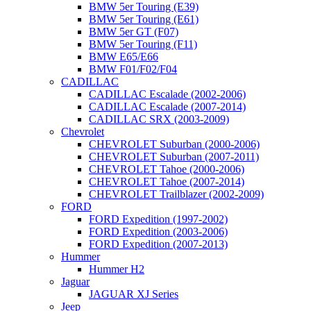
BMW 5er Touring (E39)
BMW 5er Touring (E61)
BMW 5er GT (F07)
BMW 5er Touring (F11)
BMW E65/E66
BMW F01/F02/F04
CADILLAC
CADILLAC Escalade (2002-2006)
CADILLAC Escalade (2007-2014)
CADILLAC SRX (2003-2009)
Chevrolet
CHEVROLET Suburban (2000-2006)
CHEVROLET Suburban (2007-2011)
CHEVROLET Tahoe (2000-2006)
CHEVROLET Tahoe (2007-2014)
CHEVROLET Trailblazer (2002-2009)
FORD
FORD Expedition (1997-2002)
FORD Expedition (2003-2006)
FORD Expedition (2007-2013)
Hummer
Hummer H2
Jaguar
JAGUAR XJ Series
Jeep