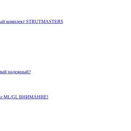
нный комплект STRUTMASTERS
амый надежный?
 Benz ML/GL ВНИМАНИЕ!