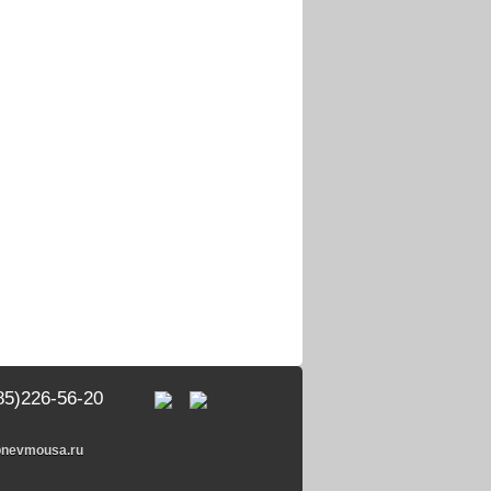
85)226-56-20
pnevmousa.ru