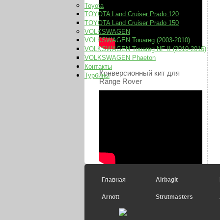
Toyota
TOYOTA Land Cruiser Prado 120
TOYOTA Land Cruiser Prado 150
VOLKSWAGEN
VOLKSWAGEN Touareg (2003-2010)
VOLKSWAGEN Touareg NF II (2010-2016)
VOLKSWAGEN Phaeton
Контакты
Конверсионный кит для
Турбины
Range Rover
Главная
Airbagit
Arnott
Strutmasters