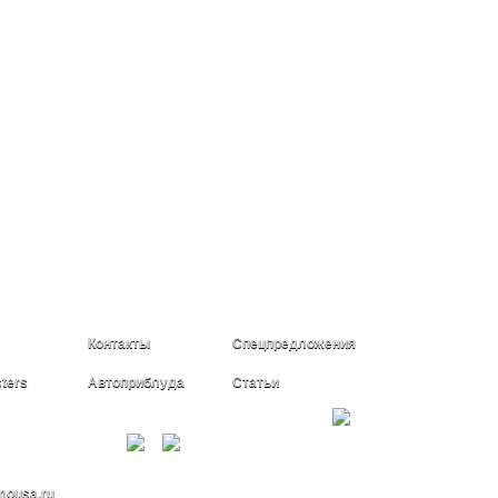
Контакты
Спецпредложения
ters
Автоприблуда
Статьи
226-56-20
mousa.ru