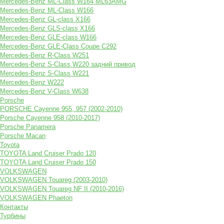
Mercedes-Benz ML-Class W164 ML63AMG
Mercedes-Benz ML-Class W166
Mercedes-Benz GL-class X166
Mercedes-Benz GLS-class X166
Mercedes-Benz GLE-class W166
Mercedes-Benz GLE-Class Coupe С292
Mercedes-Benz R-Class W251
Mercedes-Benz S-Class W220 задний привод
Mercedes-Benz S-Class W221
Mercedes-Benz W222
Mercedes-Benz V-Class W638
Porsche
PORSCHE Cayenne 955, 957 (2002-2010)
Porsche Cayenne 958 (2010-2017)
Porsche Panamera
Porsche Macan
Toyota
TOYOTA Land Cruiser Prado 120
TOYOTA Land Cruiser Prado 150
VOLKSWAGEN
VOLKSWAGEN Touareg (2003-2010)
VOLKSWAGEN Touareg NF II (2010-2016)
VOLKSWAGEN Phaeton
Контакты
Турбины