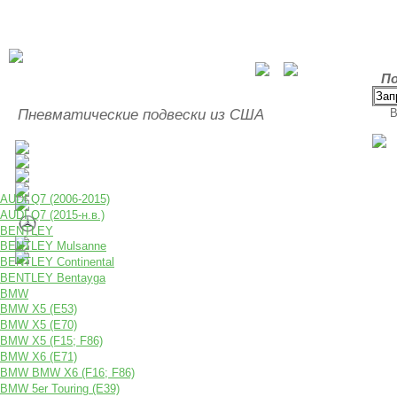
По
Пневматические подвески из США
В
AUDI Q7 (2006-2015)
AUDI Q7 (2015-н.в.)
BENTLEY
BENTLEY Mulsanne
BENTLEY Continental
BENTLEY Bentayga
BMW
BMW X5 (E53)
BMW X5 (E70)
BMW X5 (F15; F86)
BMW X6 (E71)
BMW BMW X6 (F16; F86)
BMW 5er Touring (E39)