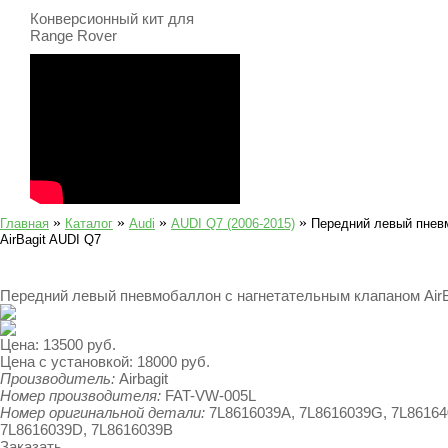
Конверсионный кит для
Range Rover
»
»
»
»
Главная
Каталог
Audi
AUDI Q7 (2006-2015)
Передний левый пнев
AirBagit AUDI Q7
Передний левый пневмобаллон с нагнетательным клапаном AirB
Цена:
13500 руб.
Цена с установкой:
18000 руб.
Производитель:
Airbagit
Номер производителя:
FAT-VW-005L
Номер оригинальной детали:
7L8616039A, 7L8616039G, 7L86164
7L8616039D, 7L8616039B
Заказать