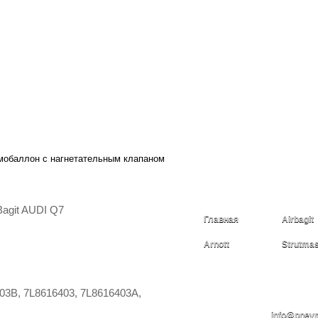
мобаллон с нагнетательным клапаном
agit AUDI Q7
Главная
Airbagit
Arnott
Strutmas
+7(985)
03B, 7L8616403, 7L8616403A,
info@pnev