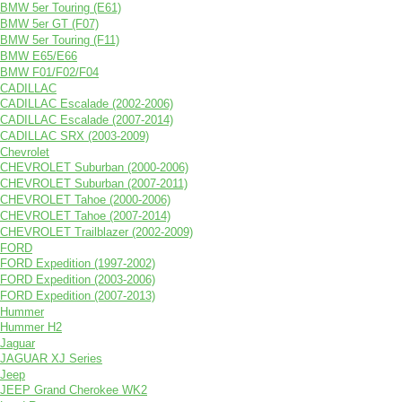
BMW 5er Touring (E61)
BMW 5er GT (F07)
BMW 5er Touring (F11)
BMW E65/E66
BMW F01/F02/F04
CADILLAC
CADILLAC Escalade (2002-2006)
CADILLAC Escalade (2007-2014)
CADILLAC SRX (2003-2009)
Chevrolet
CHEVROLET Suburban (2000-2006)
CHEVROLET Suburban (2007-2011)
CHEVROLET Tahoe (2000-2006)
CHEVROLET Tahoe (2007-2014)
CHEVROLET Trailblazer (2002-2009)
FORD
FORD Expedition (1997-2002)
FORD Expedition (2003-2006)
FORD Expedition (2007-2013)
Hummer
Hummer H2
Jaguar
JAGUAR XJ Series
Jeep
JEEP Grand Cherokee WK2