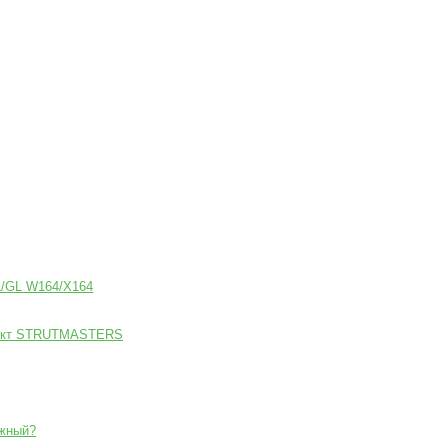
L/GL W164/X164
плект STRUTMASTERS
ежный?