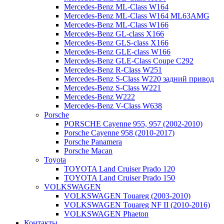
Mercedes-Benz ML-Class W164
Mercedes-Benz ML-Class W164 ML63AMG
Mercedes-Benz ML-Class W166
Mercedes-Benz GL-class X166
Mercedes-Benz GLS-class X166
Mercedes-Benz GLE-class W166
Mercedes-Benz GLE-Class Coupe С292
Mercedes-Benz R-Class W251
Mercedes-Benz S-Class W220 задний привод
Mercedes-Benz S-Class W221
Mercedes-Benz W222
Mercedes-Benz V-Class W638
Porsche
PORSCHE Cayenne 955, 957 (2002-2010)
Porsche Cayenne 958 (2010-2017)
Porsche Panamera
Porsche Macan
Toyota
TOYOTA Land Cruiser Prado 120
TOYOTA Land Cruiser Prado 150
VOLKSWAGEN
VOLKSWAGEN Touareg (2003-2010)
VOLKSWAGEN Touareg NF II (2010-2016)
VOLKSWAGEN Phaeton
Контакты