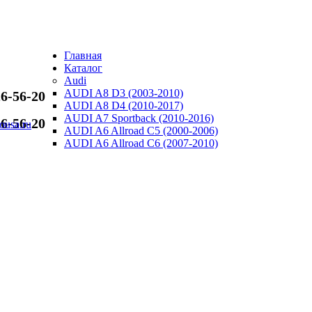
PNEVMOU
Главная
ПНЕВМО
Каталог
Audi
AUDI A8 D3 (2003-2010)
6-56-20
AUDI A8 D4 (2010-2017)
AUDI A7 Sportback (2010-2016)
6-56-20
usa.ru
AUDI A6 Allroad C5 (2000-2006)
AUDI A6 Allroad C6 (2007-2010)