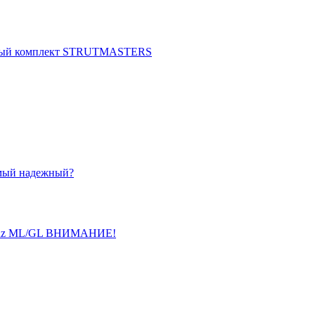
нный комплект STRUTMASTERS
амый надежный?
 Benz ML/GL ВНИМАНИЕ!