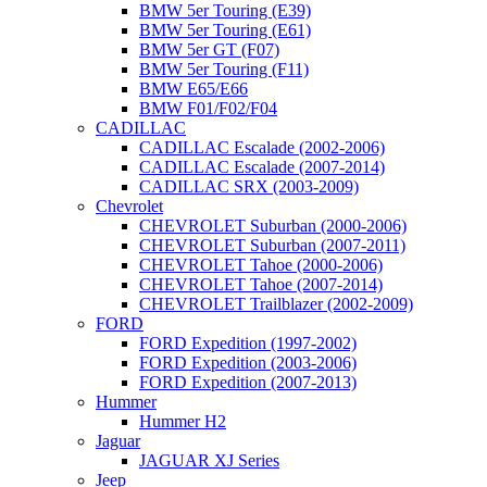
BMW 5er Touring (E39)
BMW 5er Touring (E61)
BMW 5er GT (F07)
BMW 5er Touring (F11)
BMW E65/E66
BMW F01/F02/F04
CADILLAC
CADILLAC Escalade (2002-2006)
CADILLAC Escalade (2007-2014)
CADILLAC SRX (2003-2009)
Chevrolet
CHEVROLET Suburban (2000-2006)
CHEVROLET Suburban (2007-2011)
CHEVROLET Tahoe (2000-2006)
CHEVROLET Tahoe (2007-2014)
CHEVROLET Trailblazer (2002-2009)
FORD
FORD Expedition (1997-2002)
FORD Expedition (2003-2006)
FORD Expedition (2007-2013)
Hummer
Hummer H2
Jaguar
JAGUAR XJ Series
Jeep