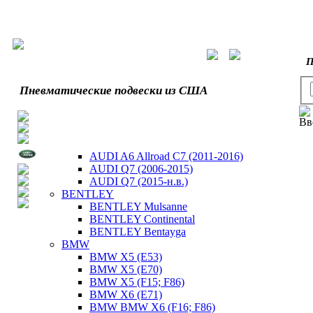
П
Пневматические подвески из США
Вв
AUDI A6 Allroad C7 (2011-2016)
AUDI Q7 (2006-2015)
AUDI Q7 (2015-н.в.)
BENTLEY
BENTLEY Mulsanne
BENTLEY Continental
BENTLEY Bentayga
BMW
BMW X5 (E53)
BMW X5 (E70)
BMW X5 (F15; F86)
BMW X6 (E71)
BMW BMW X6 (F16; F86)