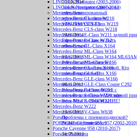
LINCOLN Navigator (2003-2006)
10.10.2014
LINCOLN Navigator (2007-2013)
Замена пневмоподвески на
Mercedes-Benz
специализированный
Mercedes-Benz CL-class W216
пружинный комплект
Mercedes-Benz CLS-Class W219
STRUTMASTERS
Mercedes-Benz CLS-class W218
Mercedes-Benz E-Class W211 задний пр
19.06.2014
Mercedes-Benz E-Class W212
Гарантия или как не быть
Mercedes-Benz GL-Class X164
обманутым!
Mercedes-Benz ML-Class W164
Mercedes-Benz ML-Class W164 ML63A
03.12.2013
Mercedes-Benz ML-Class W166
Рейтинг автомобилей с
Mercedes-Benz GL-class X166
пневматической подвеской. Кто
Mercedes-Benz GLS-class X166
самый надежный?
Mercedes-Benz GLE-class W166
Mercedes-Benz GLE-Class Coupe С292
08.11.2013
Mercedes-Benz R-Class W251
Владельцы автомобилей с
Mercedes-Benz S-Class W220 задний пр
пневмо и особенно Mercedes
Mercedes-Benz S-Class W221
Benz ML/GL ВНИМАНИЕ!
Mercedes-Benz W222
Mercedes-Benz V-Class W638
23.10.2013
Porsche
Проблемы с пневмоподвеской?
PORSCHE Cayenne 955, 957 (2002-2010
Решаемо! Strutmasters
Porsche Cayenne 958 (2010-2017)
Porsche Panamera
14.08.2013