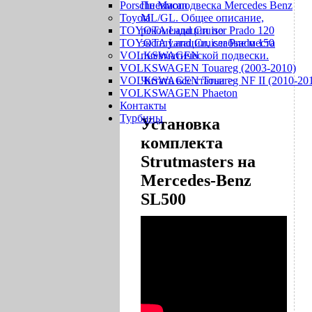
Porsche Macan
Пневмоподвеска Mercedes Benz
Toyota
ML/GL. Общее описание,
TOYOTA Land Cruiser Prado 120
рекомендации по
TOYOTA Land Cruiser Prado 150
эксплуатации, слабые места
VOLKSWAGEN
пневматической подвески.
VOLKSWAGEN Touareg (2003-2010)
VOLKSWAGEN Touareg NF II (2010-201
Читать все статьи >
VOLKSWAGEN Phaeton
Контакты
Турбины
Установка
комплекта
Strutmasters на
Mercedes-Benz
SL500