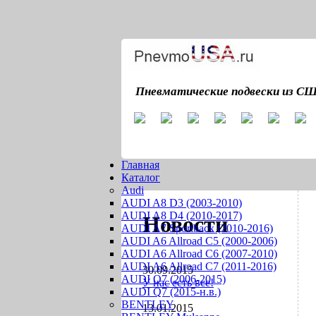
Пневматические подвески из С
Главная
Каталог
Audi
AUDI A8 D3 (2003-2010)
AUDI A8 D4 (2010-2017)
Новости
AUDI A7 Sportback (2010-2016)
AUDI A6 Allroad C5 (2000-2006)
AUDI A6 Allroad C6 (2007-2010)
AUDI A6 Allroad C7 (2011-2016)
30.09.2015
AUDI Q7 (2006-2015)
У нас есть все!
AUDI Q7 (2015-н.в.)
BENTLEY
13.01.2015