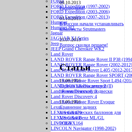
FORD
09.10.2013
FORD Expedition (1997-2002)
Распродажа!
FORD Expedition (2003-2006)
FORD Expedition (2007-2013)
03.10.2013
Hummer
В России начали устанавливать
Hummer H2
комплекты Strutmasters
Jaguar
JAGUAR XJ Series
25.07.2013
Jeep
Вопрос скидки решаем!
JEEP Grand Cherokee WK2
Land Rover
LAND ROVER Range Rover II P38 (1994
Статьи
LAND ROVER Range Rover (2002-2012
Land Rover Range Rover L405 (2012-201
LAND ROVER Range Rover SPORT (200
Land Rover Range Rover Sport L494 (201
19.08.2016
LAND ROVER Discovery 2 (II)
Горячая замена деталей
Land Rover Discovery 3
пневматической подвески
Land Rover Discovery 4
Land Rover Range Rover Evoque
18.05.2016
Lexus
Сравнение задних
LEXUS GX470
пневматических баллонов для
LEXUS GX460
Mercedes Benz ML/GL
LINCOLN
W164/X164
LINCOLN Navigator (1998-2002)