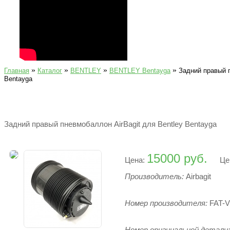
»
»
»
»
Главная
Каталог
BENTLEY
BENTLEY Bentayga
Задний правый п
Bentayga
Задний правый пневмобаллон AirBagit для Bentley Bentayga
15000 руб.
Цена:
Це
Производитель:
Airbagit
Номер производителя:
FAT-
Номер оригинальной детали