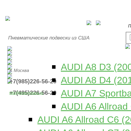
П
Пневматические подвески из США
AUDI A8 D3 (20
г. Москва
AUDI A8 D4 (20
+7(985)226-56-20
AUDI A7 Sportba
+7(495)226-56-20
info@pnevmousa.ru
AUDI A6 Allroad
AUDI A6 Allroad C6 (