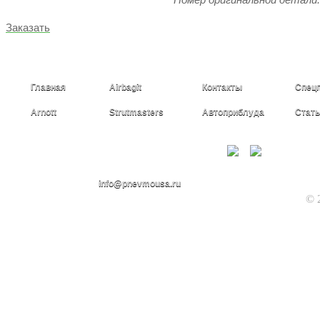
Заказать
Главная
Airbagit
Контакты
Спец
Arnott
Strutmasters
Автоприблуда
Стать
+7(985)226-56-20
info@pnevmousa.ru
© 