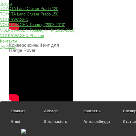
Toyota
TOYOTA Land Cruiser Prado 120
TOYOTA Land Cruiser Prado 150
VOLKSWAGEN
VOLKSWAGEN Touareg (2003-2010)
VOLKSWAGEN Touareg NF II (2010-2016)
VOLKSWAGEN Phaeton
Контакты
Конверсионный кит для
Турбины
Range Rover
Главная
Airbagit
Контакты
Спецп
Arnott
Strutmasters
Автоприблуда
Статьи