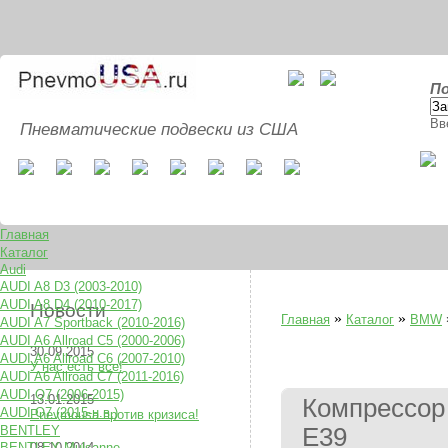
По
Вв
Пневматические подвески из США
Главная
Каталог
Audi
AUDI A8 D3 (2003-2010)
AUDI A8 D4 (2010-2017)
Новости
»
»
Главная
Каталог
BMW
AUDI A7 Sportback (2010-2016)
AUDI A6 Allroad C5 (2000-2006)
30.09.2015
AUDI A6 Allroad C6 (2007-2010)
У нас есть все!
AUDI A6 Allroad C7 (2011-2016)
AUDI Q7 (2006-2015)
13.01.2015
Компрессор
AUDI Q7 (2015-н.в.)
Pnevmousa против кризиса!
BENTLEY
E39
BENTLEY Mulsanne
08.10.2014