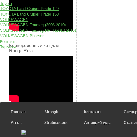
Toyota
TOYOTA Land Cruiser Prado 120
TOYOTA Land Cruiser Prado 150
VOLKSWAGEN
VOLKSWAGEN Touareg (2003-2010)
VOLKSWAGEN Touareg NF II (2010-2016)
VOLKSWAGEN Phaeton
Контакты
Конверсионный кит для
Турбины
Range Rover
Главная
Airbagit
Контакты
Спецп
Arnott
Strutmasters
Автоприблуда
Статьи