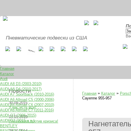
По
Вв
Пневматические подвески из США
Главная
Каталог
Audi
AUDI A8 D3 (2003-2010)
AUDI A8 D4 (2010-2017)
Новости
»
»
Главная
Каталог
Porsc
AUDI A7 Sportback (2010-2016)
Cayenne 955-957
AUDI A6 Allroad C5 (2000-2006)
30.09.2015
AUDI A6 Allroad C6 (2007-2010)
У нас есть все!
AUDI A6 Allroad C7 (2011-2016)
AUDI Q7 (2006-2015)
13.01.2015
AUDI Q7 (2015-н.в.)
Pnevmousa против кризиса!
Нагнетатель
BENTLEY
BENTLEY Mulsanne
08.10.2014