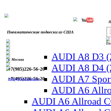
П
Пневматические подвески из США
Вв
AUDI A8 D3 (
г. Москва
AUDI A8 D4 (
+7(985)226-56-20
AUDI A7 Sport
+7(495)226-56-20
info@pnevmousa.ru
AUDI A6 Allro
AUDI A6 Allroad C