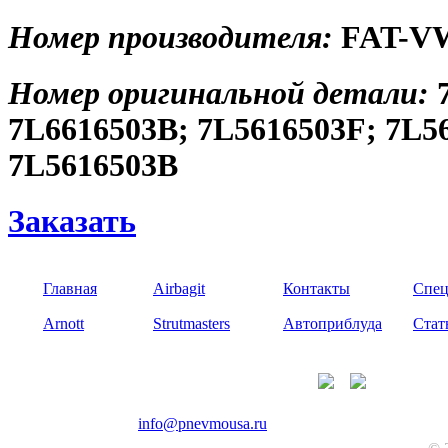
Номер производителя:
FAT-V
Номер оригинальной детали:
7L6616503B; 7L5616503F; 7L5
7L5616503B
Заказать
Главная
Airbagit
Контакты
Спец
Arnott
Strutmasters
Автоприблуда
Стат
+7(985)226-56-20
info@pnevmousa.ru