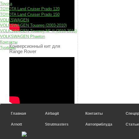
Toyota
TOYOTA Land Cruiser Prado 120
TOYOTA Land Cruiser Prado 150
VOLKSWAGEN
VOLKSWAGEN Touareg (2003-2010)
VOLKSWAGEN Touareg NF II (2010-2016)
VOLKSWAGEN Phaeton
Контакты
Конверсионный кит для
Турбины
Range Rover
Главная
Airbagit
Контакты
Спецп
Arnott
Strutmasters
Автоприблуда
Статьи