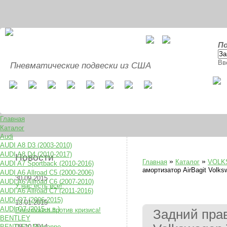
По
Вв
Пневматические подвески из США
Главная
Каталог
Audi
AUDI A8 D3 (2003-2010)
AUDI A8 D4 (2010-2017)
Новости
»
»
Главная
Каталог
VOLK
AUDI A7 Sportback (2010-2016)
амортизатор AirBagit Volks
AUDI A6 Allroad C5 (2000-2006)
30.09.2015
AUDI A6 Allroad C6 (2007-2010)
У нас есть все!
AUDI A6 Allroad C7 (2011-2016)
AUDI Q7 (2006-2015)
13.01.2015
AUDI Q7 (2015-н.в.)
Pnevmousa против кризиса!
Задний прав
BENTLEY
BENTLEY Mulsanne
08.10.2014