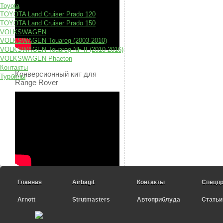
Toyota
TOYOTA Land Cruiser Prado 120
TOYOTA Land Cruiser Prado 150
VOLKSWAGEN
VOLKSWAGEN Touareg (2003-2010)
VOLKSWAGEN Touareg NF II (2010-2016)
VOLKSWAGEN Phaeton
Контакты
Конверсионный кит для
Турбины
Range Rover
Главная
Airbagit
Контакты
Спецп
Arnott
Strutmasters
Автоприблуда
Статьи