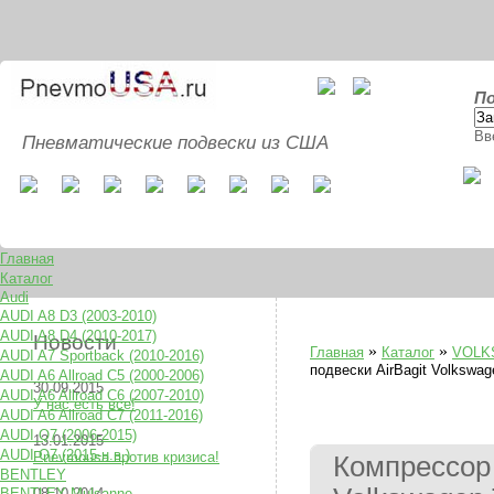
По
Вв
Пневматические подвески из США
Главная
Каталог
Audi
AUDI A8 D3 (2003-2010)
AUDI A8 D4 (2010-2017)
Новости
»
»
Главная
Каталог
VOLK
AUDI A7 Sportback (2010-2016)
подвески AirBagit Volkswag
AUDI A6 Allroad C5 (2000-2006)
30.09.2015
AUDI A6 Allroad C6 (2007-2010)
У нас есть все!
AUDI A6 Allroad C7 (2011-2016)
AUDI Q7 (2006-2015)
13.01.2015
AUDI Q7 (2015-н.в.)
Pnevmousa против кризиса!
Компрессор 
BENTLEY
BENTLEY Mulsanne
08.10.2014