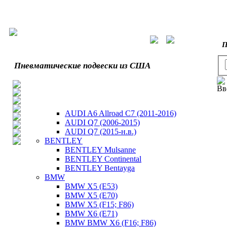
П
Пневматические подвески из США
Вв
AUDI A6 Allroad C7 (2011-2016)
AUDI Q7 (2006-2015)
AUDI Q7 (2015-н.в.)
BENTLEY
BENTLEY Mulsanne
BENTLEY Continental
BENTLEY Bentayga
BMW
BMW X5 (E53)
BMW X5 (E70)
BMW X5 (F15; F86)
BMW X6 (E71)
BMW BMW X6 (F16; F86)