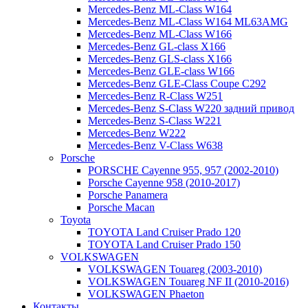
Mercedes-Benz ML-Class W164
Mercedes-Benz ML-Class W164 ML63AMG
Mercedes-Benz ML-Class W166
Mercedes-Benz GL-class X166
Mercedes-Benz GLS-class X166
Mercedes-Benz GLE-class W166
Mercedes-Benz GLE-Class Coupe С292
Mercedes-Benz R-Class W251
Mercedes-Benz S-Class W220 задний привод
Mercedes-Benz S-Class W221
Mercedes-Benz W222
Mercedes-Benz V-Class W638
Porsche
PORSCHE Cayenne 955, 957 (2002-2010)
Porsche Cayenne 958 (2010-2017)
Porsche Panamera
Porsche Macan
Toyota
TOYOTA Land Cruiser Prado 120
TOYOTA Land Cruiser Prado 150
VOLKSWAGEN
VOLKSWAGEN Touareg (2003-2010)
VOLKSWAGEN Touareg NF II (2010-2016)
VOLKSWAGEN Phaeton
Контакты