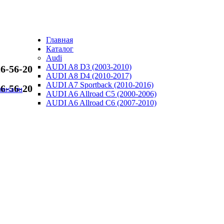
PNEVMOU
Главная
ПНЕВМО
Каталог
Audi
AUDI A8 D3 (2003-2010)
6-56-20
AUDI A8 D4 (2010-2017)
AUDI A7 Sportback (2010-2016)
6-56-20
usa.ru
AUDI A6 Allroad C5 (2000-2006)
AUDI A6 Allroad C6 (2007-2010)