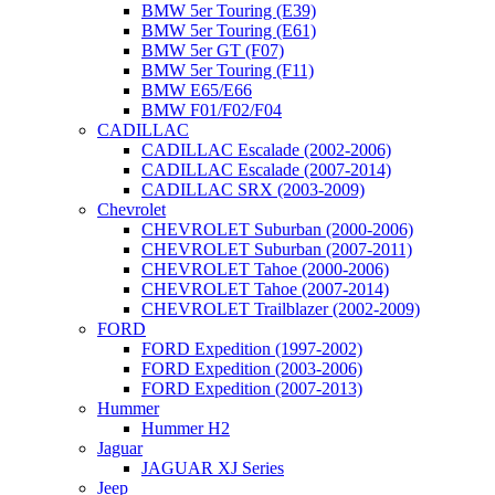
BMW 5er Touring (E39)
BMW 5er Touring (E61)
BMW 5er GT (F07)
BMW 5er Touring (F11)
BMW E65/E66
BMW F01/F02/F04
CADILLAC
CADILLAC Escalade (2002-2006)
CADILLAC Escalade (2007-2014)
CADILLAC SRX (2003-2009)
Chevrolet
CHEVROLET Suburban (2000-2006)
CHEVROLET Suburban (2007-2011)
CHEVROLET Tahoe (2000-2006)
CHEVROLET Tahoe (2007-2014)
CHEVROLET Trailblazer (2002-2009)
FORD
FORD Expedition (1997-2002)
FORD Expedition (2003-2006)
FORD Expedition (2007-2013)
Hummer
Hummer H2
Jaguar
JAGUAR XJ Series
Jeep