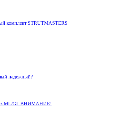
нный комплект STRUTMASTERS
амый надежный?
 Benz ML/GL ВНИМАНИЕ!