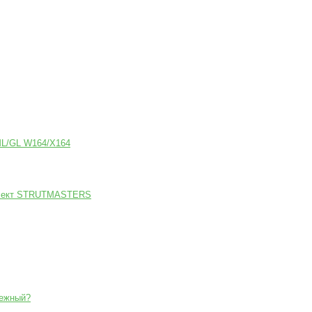
ML/GL W164/X164
мплект STRUTMASTERS
дежный?