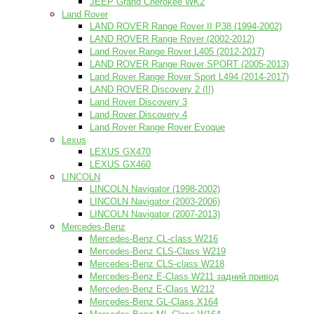
JEEP Grand Cherokee WK2
Land Rover
LAND ROVER Range Rover II P38 (1994-2002)
LAND ROVER Range Rover (2002-2012)
Land Rover Range Rover L405 (2012-2017)
LAND ROVER Range Rover SPORT (2005-2013)
Land Rover Range Rover Sport L494 (2014-2017)
LAND ROVER Discovery 2 (II)
Land Rover Discovery 3
Land Rover Discovery 4
Land Rover Range Rover Evoque
Lexus
LEXUS GX470
LEXUS GX460
LINCOLN
LINCOLN Navigator (1998-2002)
LINCOLN Navigator (2003-2006)
LINCOLN Navigator (2007-2013)
Mercedes-Benz
Mercedes-Benz CL-class W216
Mercedes-Benz CLS-Class W219
Mercedes-Benz CLS-class W218
Mercedes-Benz E-Class W211 задний привод
Mercedes-Benz E-Class W212
Mercedes-Benz GL-Class X164