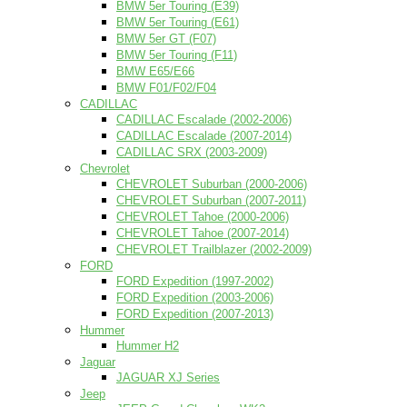
BMW 5er Touring (E39)
BMW 5er Touring (E61)
BMW 5er GT (F07)
BMW 5er Touring (F11)
BMW E65/E66
BMW F01/F02/F04
CADILLAC
CADILLAC Escalade (2002-2006)
CADILLAC Escalade (2007-2014)
CADILLAC SRX (2003-2009)
Chevrolet
CHEVROLET Suburban (2000-2006)
CHEVROLET Suburban (2007-2011)
CHEVROLET Tahoe (2000-2006)
CHEVROLET Tahoe (2007-2014)
CHEVROLET Trailblazer (2002-2009)
FORD
FORD Expedition (1997-2002)
FORD Expedition (2003-2006)
FORD Expedition (2007-2013)
Hummer
Hummer H2
Jaguar
JAGUAR XJ Series
Jeep