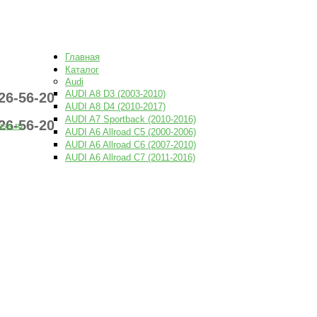
PNEVMOUSA.R
Главная
Каталог
Audi
AUDI A8 D3 (2003-2010)
26-56-20
AUDI A8 D4 (2010-2017)
AUDI A7 Sportback (2010-2016)
26-56-20
sa.ru
AUDI A6 Allroad C5 (2000-2006)
AUDI A6 Allroad C6 (2007-2010)
AUDI A6 Allroad C7 (2011-2016)