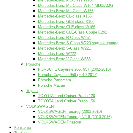
Mercedes-Benz ML-Class W164
Mercedes-Benz ML-Class W164 ML63AMG
Mercedes-Benz ML-Class W166
Mercedes-Benz GL-class X166
Mercedes-Benz GLS-class X166
Mercedes-Benz GLE-class W166
Mercedes-Benz GLE-Class Coupe С292
Mercedes-Benz R-Class W251
Mercedes-Benz S-Class W220 задний привод
Mercedes-Benz S-Class W221
Mercedes-Benz W222
Mercedes-Benz V-Class W638
Porsche
PORSCHE Cayenne 955, 957 (2002-2010)
Porsche Cayenne 958 (2010-2017)
Porsche Panamera
Porsche Macan
Toyota
TOYOTA Land Cruiser Prado 120
TOYOTA Land Cruiser Prado 150
VOLKSWAGEN
VOLKSWAGEN Touareg (2003-2010)
VOLKSWAGEN Touareg NF II (2010-2016)
VOLKSWAGEN Phaeton
Контакты
Турбины