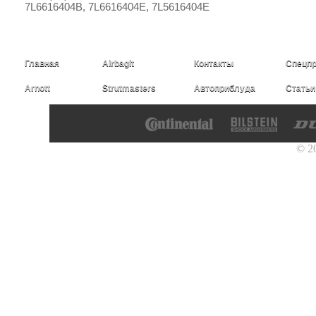
7L6616404B, 7L6616404E, 7L5616404E
Главная
Airbagit
Контакты
Спецп
Arnott
Strutmasters
Автоприблуда
Статьи
© 2