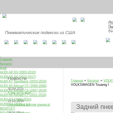
По
Вв
Пневматические подвески из США
Главная
Каталог
Audi
AUDI A8 D3 (2003-2010)
AUDI A8 D4 (2010-2017)
Новости
»
»
Главная
Каталог
VOLK
AUDI A7 Sportback (2010-2016)
VOLKSWAGEN Touareg I
AUDI A6 Allroad C5 (2000-2006)
30.09.2015
AUDI A6 Allroad C6 (2007-2010)
У нас есть все!
AUDI A6 Allroad C7 (2011-2016)
AUDI Q7 (2006-2015)
13.01.2015
AUDI Q7 (2015-н.в.)
Pnevmousa против кризиса!
Задний пне
BENTLEY
BENTLEY Mulsanne
08.10.2014