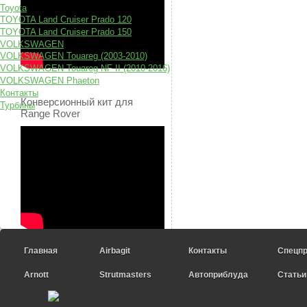
Toyota
TOYOTA Land Cruiser Prado 120
TOYOTA Land Cruiser Prado 150
VOLKSWAGEN
VOLKSWAGEN Touareg (2003-2010)
VOLKSWAGEN Touareg NF II (2010-2016)
VOLKSWAGEN Phaeton
Контакты
Конверсионный кит для
Турбины
Range Rover
Главная
Airbagit
Контакты
Спецп
Arnott
Strutmasters
Автоприблуда
Статьи