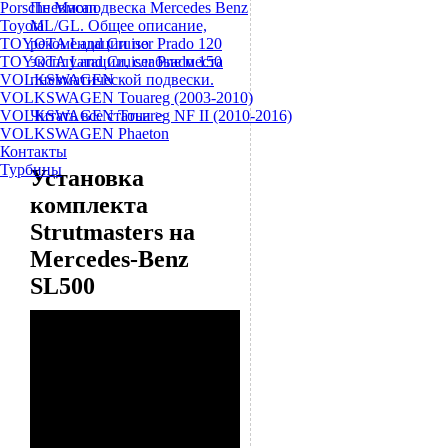
Porsche Macan
Пневмоподвеска Mercedes Benz
Toyota
ML/GL. Общее описание,
TOYOTA Land Cruiser Prado 120
рекомендации по
TOYOTA Land Cruiser Prado 150
эксплуатации, слабые места
VOLKSWAGEN
пневматической подвески.
VOLKSWAGEN Touareg (2003-2010)
VOLKSWAGEN Touareg NF II (2010-2016)
Читать все статьи >
VOLKSWAGEN Phaeton
Контакты
Турбины
Установка
комплекта
Strutmasters на
Mercedes-Benz
SL500