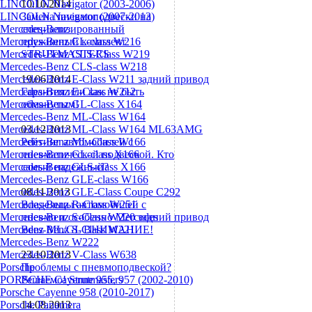
LINCOLN Navigator (2003-2006)
10.10.2014
LINCOLN Navigator (2007-2013)
Замена пневмоподвески на
Mercedes-Benz
специализированный
Mercedes-Benz CL-class W216
пружинный комплект
Mercedes-Benz CLS-Class W219
STRUTMASTERS
Mercedes-Benz CLS-class W218
Mercedes-Benz E-Class W211 задний привод
19.06.2014
Mercedes-Benz E-Class W212
Гарантия или как не быть
Mercedes-Benz GL-Class X164
обманутым!
Mercedes-Benz ML-Class W164
Mercedes-Benz ML-Class W164 ML63AMG
03.12.2013
Mercedes-Benz ML-Class W166
Рейтинг автомобилей с
Mercedes-Benz GL-class X166
пневматической подвеской. Кто
Mercedes-Benz GLS-class X166
самый надежный?
Mercedes-Benz GLE-class W166
Mercedes-Benz GLE-Class Coupe С292
08.11.2013
Mercedes-Benz R-Class W251
Владельцы автомобилей с
Mercedes-Benz S-Class W220 задний привод
пневмо и особенно Mercedes
Mercedes-Benz S-Class W221
Benz ML/GL ВНИМАНИЕ!
Mercedes-Benz W222
Mercedes-Benz V-Class W638
23.10.2013
Porsche
Проблемы с пневмоподвеской?
PORSCHE Cayenne 955, 957 (2002-2010)
Решаемо! Strutmasters
Porsche Cayenne 958 (2010-2017)
Porsche Panamera
14.08.2013