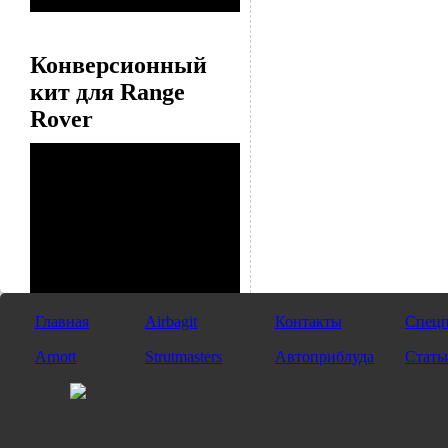
Конверсионный
кит для Range
Rover
Главная
Airbagit
Контакты
Спецп
Arnott
Strutmasters
Автоприблуда
Стать