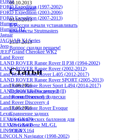
FORD
09.10.2013
FORD Expedition (1997-2002)
Распродажа!
FORD Expedition (2003-2006)
FORD Expedition (2007-2013)
03.10.2013
Hummer
В России начали устанавливать
Hummer H2
комплекты Strutmasters
Jaguar
JAGUAR XJ Series
25.07.2013
Jeep
Вопрос скидки решаем!
JEEP Grand Cherokee WK2
Land Rover
LAND ROVER Range Rover II P38 (1994-2002)
Статьи
LAND ROVER Range Rover (2002-2012)
Land Rover Range Rover L405 (2012-2017)
LAND ROVER Range Rover SPORT (2005-2013)
Land Rover Range Rover Sport L494 (2014-2017)
19.08.2016
LAND ROVER Discovery 2 (II)
Горячая замена деталей
Land Rover Discovery 3
пневматической подвески
Land Rover Discovery 4
Land Rover Range Rover Evoque
18.05.2016
Lexus
Сравнение задних
LEXUS GX470
пневматических баллонов для
LEXUS GX460
Mercedes Benz ML/GL
LINCOLN
W164/X164
LINCOLN Navigator (1998-2002)