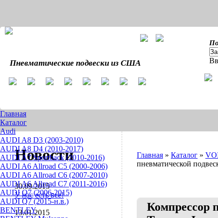
По
Вв
Пневматические подвески из США
Главная
Каталог
Audi
AUDI A8 D3 (2003-2010)
AUDI A8 D4 (2010-2017)
Новости
Главная
»
Каталог
»
VO
AUDI A7 Sportback (2010-2016)
пневматической подвески
AUDI A6 Allroad C5 (2000-2006)
AUDI A6 Allroad C6 (2007-2010)
AUDI A6 Allroad C7 (2011-2016)
30.09.2015
AUDI Q7 (2006-2015)
У нас есть все!
AUDI Q7 (2015-н.в.)
Компрессор п
BENTLEY
13.01.2015