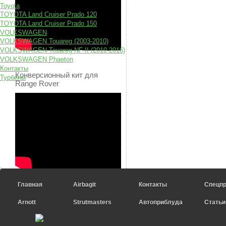
Toyota
TOYOTA Land Cruiser Prado 120
TOYOTA Land Cruiser Prado 150
VOLKSWAGEN
VOLKSWAGEN Touareg (2003-2010)
VOLKSWAGEN Touareg NF II (2010-2016)
VOLKSWAGEN Phaeton
Контакты
Конверсионный кит для
Турбины
Range Rover
Главная
Airbagit
Контакты
Спецп
Arnott
Strutmasters
Автоприблуда
Статьи