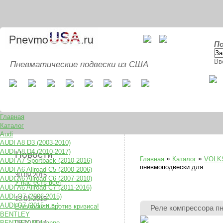
По
Вв
Пневматические подвески из США
Главная
Каталог
Audi
AUDI A8 D3 (2003-2010)
AUDI A8 D4 (2010-2017)
Новости
»
»
Главная
Каталог
VOLK
AUDI A7 Sportback (2010-2016)
пневмоподвески для
AUDI A6 Allroad C5 (2000-2006)
30.09.2015
AUDI A6 Allroad C6 (2007-2010)
У нас есть все!
AUDI A6 Allroad C7 (2011-2016)
AUDI Q7 (2006-2015)
13.01.2015
AUDI Q7 (2015-н.в.)
Pnevmousa против кризиса!
Реле компрессора п
BENTLEY
BENTLEY Mulsanne
08.10.2014